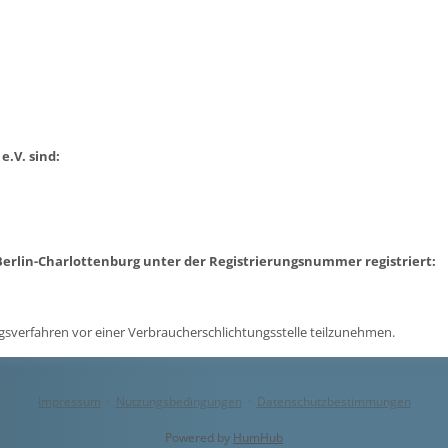
e.V. sind:
 Berlin-Charlottenburg unter der Registrierungsnummer registriert:
ungsverfahren vor einer Verbraucherschlichtungsstelle teilzunehmen.
Impressum
·
Nutzungsbedingungen
·
Datenschutzbestimmungen
Powered by
HumHub